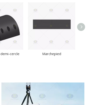
demi-cercle
Marchepied
HP Fe