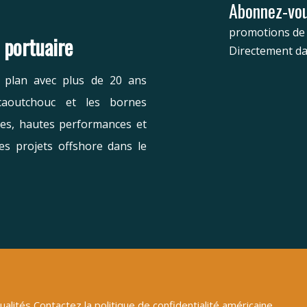
Abonnez-vou
promotions de 
e portuaire
Directement da
r plan avec plus de 20 ans
caoutchouc et les bornes
les, hautes performances et
es projets offshore dans le
ualités
Contactez
la politique de confidentialité américaine