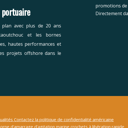
promotions de 
e portuaire
Directement da
r plan avec plus de 20 ans
caoutchouc et les bornes
les, hautes performances et
es projets offshore dans le
ualités
Contactez
la politique de confidentialité américaine
borne d'amarrage d'agitation
marine
crochets à libération rapide