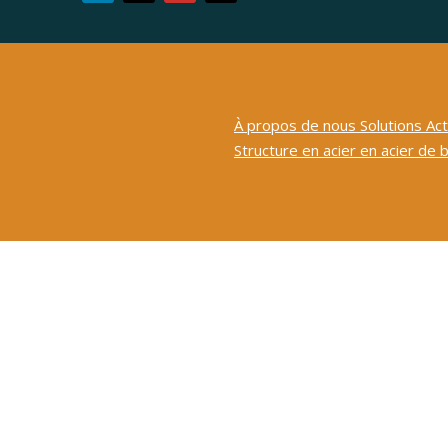
À propos de nous
Solutions
Act
Structure en acier
en acier de 