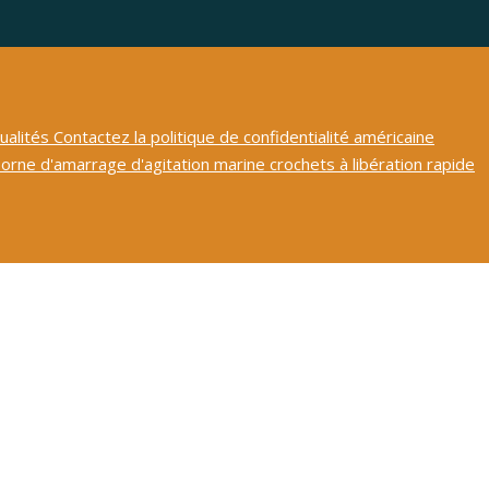
ualités
Contactez
la politique de confidentialité américaine
borne d'amarrage d'agitation
marine
crochets à libération rapide